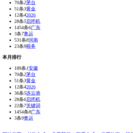
70条
2
茅台
51条
3
黄金
12条
4
2026
28条
5
启闭机
1454条
6
广东
3条
7
奥运
531条
8
河南
23条
9
税务
本月排行
189条
1
安徽
70条
2
茅台
51条
3
黄金
12条
4
2026
36条
5
连云港
28条
6
启闭机
22条
7
关键词
1454条
8
广东
3条
9
奥运