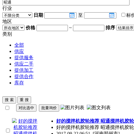
行业
日期
至
标
地区
价格
~
排序
类别
全部
供应
提供服务
供应二手
提供加工
提供合作
库存
好的搅拌机胶轮推荐
昭通
搅拌机胶轮
好的搅拌机胶轮推荐
昭通
搅拌机胶轮
2017-09-22 06:51
[河南郑州市]