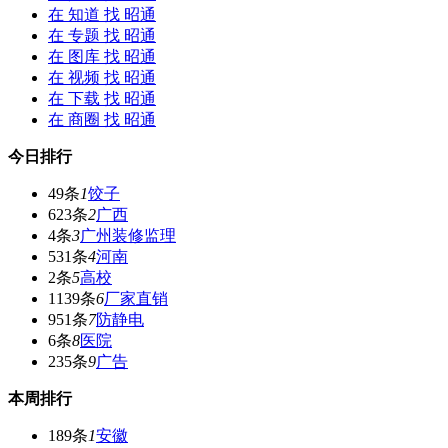
在
知道
找 昭通
在
专题
找 昭通
在
图库
找 昭通
在
视频
找 昭通
在
下载
找 昭通
在
商圈
找 昭通
今日排行
49条
1
饺子
623条
2
广西
4条
3
广州装修监理
531条
4
河南
2条
5
高校
1139条
6
厂家直销
951条
7
防静电
6条
8
医院
235条
9
广告
本周排行
189条
1
安徽