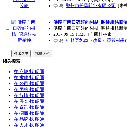
郑州市长风轮业有限公司
[未
供应广西口碑好的柑桔_
昭通
柑桔新
供应广西口碑好的柑桔_
昭通
柑桔新
2017-09-15 11:23
[广西桂林市]
桂林真纯点（改良）茂谷柑果
相关搜索
在
商城
找 昭通
在
求购
找 昭通
在
公司
找 昭通
在
团购
找 昭通
在
行情
找 昭通
在
展会
找 昭通
在
资讯
找 昭通
在
招商
找 昭通
在
品牌
找 昭通
在
人才
找 昭通