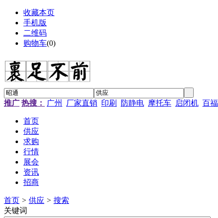
收藏本页
手机版
二维码
购物车
(
0
)
推广
热搜：
广州
厂家直销
印刷
防静电
摩托车
启闭机
百福
首页
供应
求购
行情
展会
资讯
招商
首页
>
供应
>
搜索
关键词