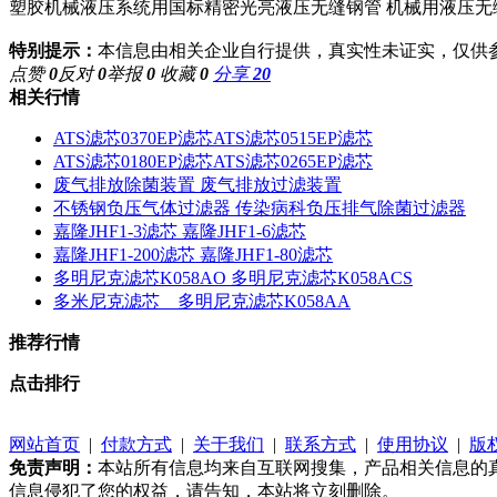
塑胶机械液压系统用国标精密光亮液压无缝钢管 机械用液压无
特别提示：
本信息由相关企业自行提供，真实性未证实，仅供
点赞
0
反对
0
举报
0
收藏
0
分享
20
相关行情
ATS滤芯0370EP滤芯ATS滤芯0515EP滤芯
ATS滤芯0180EP滤芯ATS滤芯0265EP滤芯
废气排放除菌装置 废气排放过滤装置
不锈钢负压气体过滤器 传染病科负压排气除菌过滤器
嘉隆JHF1-3滤芯 嘉隆JHF1-6滤芯
嘉隆JHF1-200滤芯 嘉隆JHF1-80滤芯
多明尼克滤芯K058AO 多明尼克滤芯K058ACS
多米尼克滤芯 多明尼克滤芯K058AA
推荐行情
点击排行
网站首页
|
付款方式
|
关于我们
|
联系方式
|
使用协议
|
版
免责声明：
本站所有信息均来自互联网搜集，产品相关信息的
信息侵犯了您的权益，请告知，本站将立刻删除。