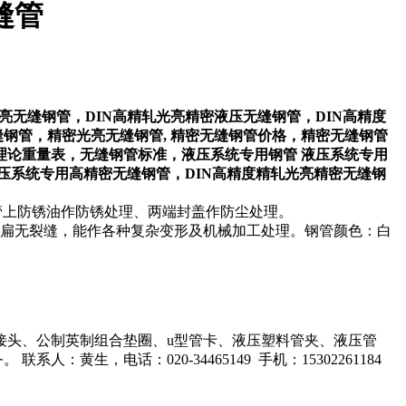
缝管
亮无缝钢管，
DIN
高精轧光亮精密液压无缝钢管，
DIN
高精度
缝钢管，精密光亮无缝钢管
,
精密无缝钢管价格，精密无缝钢管
理论重量表，无缝钢管标准，液压系统专用钢管
液压系统专用
压系统专用高精密无缝钢管，
DIN
高精度精轧光亮精密无缝钢
管上防锈油作防锈处理、两端封盖作防尘处理。
扁无裂缝，能作各种复杂变形及机械加工处理。钢管颜色：白
接头、公制英制组合垫圈、
u
型管卡、液压塑料管夹、液压管
务。
联系人：黄生，电话：
020-34465149
手机：
15302261184