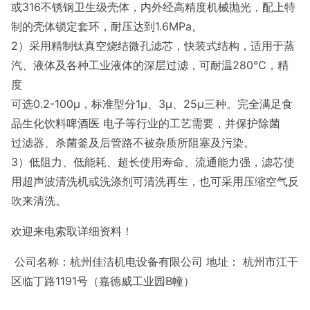
或316不锈钢卫生级壳体，内外经高精度机械抛光，配上特
制的壳体锁定套环，耐压达到1.6MPa。
2）采用精制钛真空烧结微孔滤芯，快装式结构，适用于蒸
汽、液体及各种工业液体的深层过滤，可耐温280℃，精
度
可选0.2-100μ，标准型分1μ、3μ、25μ三种。完全满足食
品生化饮料啤酒医 电子等行业的工艺需要，并保护除菌
过滤器、杀菌釜及后管路不被杂质所阻塞及污染。
3）低阻力、低能耗、超长使用寿命、流通能力强，滤芯使
用超声波清洗机或洗涤剂可清洗再生，也可采用压缩空气反
吹来清洗。
欢迎来电索取详细资料！
公司名称：杭州佳洁机电设备有限公司 地址： 杭州市江干
区临丁路
1191
号（嘉德威工业园
B
幢）