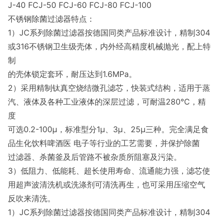
J-40 FCJ-50 FCJ-60 FCJ-80 FCJ-100
不锈钢除菌过滤器特点：
1）JC系列除菌过滤器按德国同类产品标准设计，精制304
或316不锈钢卫生级壳体，内外经高精度机械抛光，配上特
制
的壳体锁定套环，耐压达到1.6MPa。
2）采用精制钛真空烧结微孔滤芯，快装式结构，适用于蒸
汽、液体及各种工业液体的深层过滤，可耐温280℃，精
度
可选0.2-100μ，标准型分1μ、3μ、25μ三种。完全满足食
品生化饮料啤酒医 电子等行业的工艺需要，并保护除菌
过滤器、杀菌釜及后管路不被杂质所阻塞及污染。
3）低阻力、低能耗、超长使用寿命、流通能力强，滤芯使
用超声波清洗机或洗涤剂可清洗再生，也可采用压缩空气
反吹来清洗。
1）JC系列除菌过滤器按德国同类产品标准设计，精制304