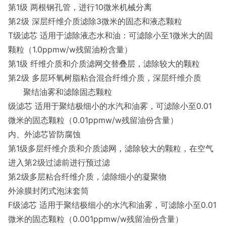
第1级 两根钢孔管，进行10微米机械分离
第2级 深层纤维介质滤除3微米的固态和液态颗粒
T级滤芯 适用于滤除液态水和油：可滤除小至1微米大的固
颗粒（1.0ppmw/w残留油粉含量）
第1级 纤维介质和介质滤网交替叠层，滤除较大的颗粒
第2级 多层环氧树脂粘合混合纤维介质，深层纤维介质
聚结油雾和滤除固态颗粒
级滤芯 适用于聚结极细小的水汽和油雾，可滤除小至0.01
微米的固态颗粒（0.01ppmw/w残留油份含量）
内、外滤芯皆防腐蚀
第1级多层纤维介质和介质滤网，滤除较大的颗粒，在空气
进入第2级过滤前进行预过滤
第2级多层粘合纤维介质，滤除细小的凝聚物
外涂膜封闭式泡沫套筒
F级滤芯 适用于聚结极细小的水汽和油雾，可滤除小至0.01
微米的固态颗粒（0.001ppmw/w残留油份含量）