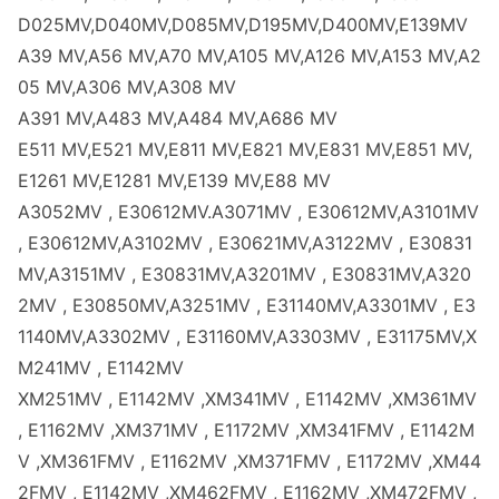
D025MV,D040MV,D085MV,D195MV,D400MV,E139MV
A39 MV,A56 MV,A70 MV,A105 MV,A126 MV,A153 MV,A2
05 MV,A306 MV,A308 MV
A391 MV,A483 MV,A484 MV,A686 MV
E511 MV,E521 MV,E811 MV,E821 MV,E831 MV,E851 MV,
E1261 MV,E1281 MV,E139 MV,E88 MV
A3052MV , E30612MV.A3071MV , E30612MV,A3101MV
, E30612MV,A3102MV , E30621MV,A3122MV , E30831
MV,A3151MV , E30831MV,A3201MV , E30831MV,A320
2MV , E30850MV,A3251MV , E31140MV,A3301MV , E3
1140MV,A3302MV , E31160MV,A3303MV , E31175MV,X
M241MV , E1142MV
XM251MV , E1142MV ,XM341MV , E1142MV ,XM361MV
, E1162MV ,XM371MV , E1172MV ,XM341FMV , E1142M
V ,XM361FMV , E1162MV ,XM371FMV , E1172MV ,XM44
2FMV , E1142MV ,XM462FMV , E1162MV ,XM472FMV ,