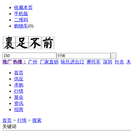
收藏本页
手机版
二维码
购物车
(
0
)
推广
热搜：
广州
厂家直销
咏玖进出口
摩托车
深圳
扑克
木
首页
供应
求购
行情
展会
资讯
招商
首页
>
行情
>
搜索
关键词