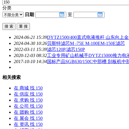
分类
日期
至
2024-06-21 15:39
DYTZ
150
0/400直式电液推杆 山东向上
2024-04-30 10:26
贝斯特滤芯M -75E M-100EM-
150
E滤芯
2022-03-11 15:39
滤芯120P,滤芯
150
P
2020-12-03 08:32
工业专用矿山机械手DYTZ
150
00推力
2017-10-10 14:34
国标产品SGB630/
150
C中部槽 刮板机中
相关搜索
在
商城
找 150
在
供应
找 150
在
求购
找 150
在
公司
找 150
在
团购
找 150
在
展会
找 150
在
资讯
找 150