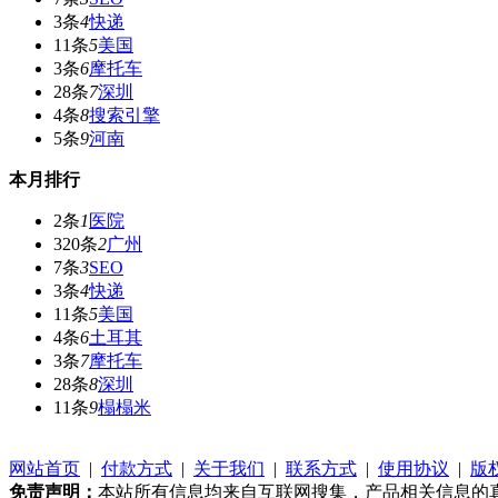
3条
4
快递
11条
5
美国
3条
6
摩托车
28条
7
深圳
4条
8
搜索引擎
5条
9
河南
本月排行
2条
1
医院
320条
2
广州
7条
3
SEO
3条
4
快递
11条
5
美国
4条
6
土耳其
3条
7
摩托车
28条
8
深圳
11条
9
榻榻米
网站首页
|
付款方式
|
关于我们
|
联系方式
|
使用协议
|
版
免责声明：
本站所有信息均来自互联网搜集，产品相关信息的