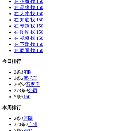
在
招商
找 150
在
品牌
找 150
在
人才
找 150
在
知道
找 150
在
专题
找 150
在
图库
找 150
在
视频
找 150
在
下载
找 150
在
商圈
找 150
今日排行
3条
1
消防
3条
2
摩托车
30条
3
石家庄
273条
4
公司
5条
5
150
本周排行
2条
1
医院
320条
2
广州
7条
3
SEO