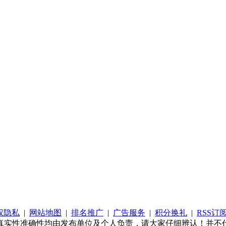
权隐私
|
网站地图
|
排名推广
|
广告服务
|
积分换礼
|
RSS订
真实性准确性均由发布单位及个人负责，请大家仔细辨认！并不代